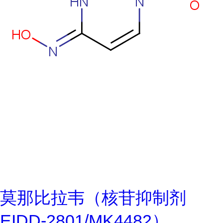
莫那比拉韦（核苷抑制剂
EIDD-2801/MK4482）