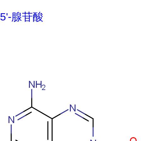
5'-腺苷酸