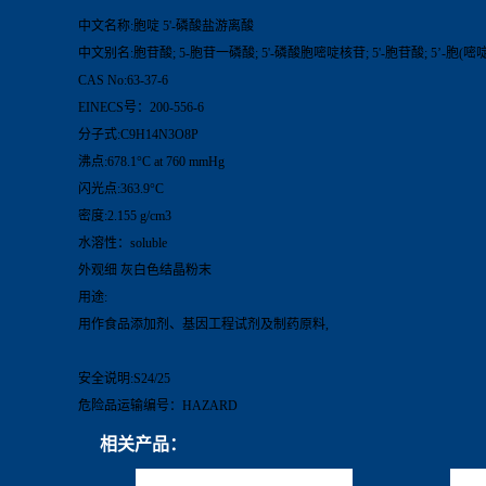
中文名称:胞啶 5'-磷酸盐游离酸
中文别名:胞苷酸; 5-胞苷一磷酸; 5'-磷酸胞嘧啶核苷; 5'-胞苷酸; 5’-胞(嘧啶
CAS No:63-37-6
EINECS号：200-556-6
分子式:C9H14N3O8P
沸点:678.1°C at 760 mmHg
闪光点:363.9°C
密度:2.155 g/cm3
水溶性：soluble
外观细 灰白色结晶粉末
用途:
用作食品添加剂、基因工程试剂及制药原料,
安全说明:S24/25
危险品运输编号：HAZARD
相关产品：