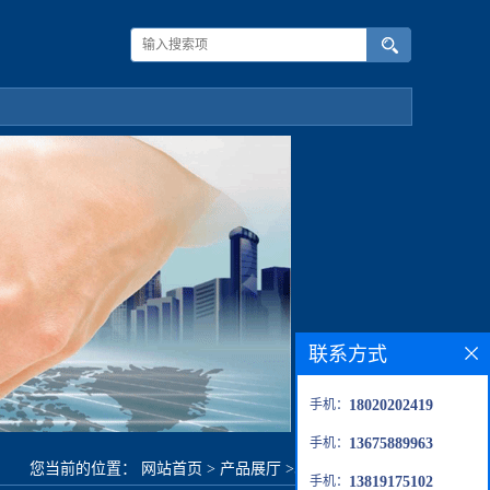
联系方式
手机：
18020202419
手机：
13675889963
您当前的位置：
网站首页
>
产品展厅
>
5ˊ-cmp现货供应
手机：
13819175102