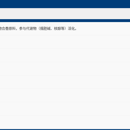
物合憃原料，参与代谢物（搨胆碱、核醇等）活化。