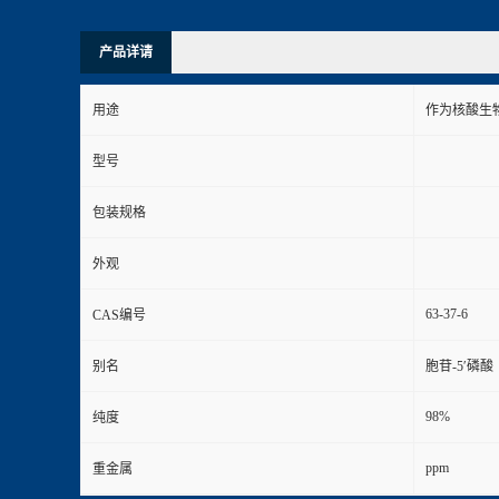
产品详请
用途
作为核酸生
型号
包装规格
外观
63-37-6
CAS编号
别名
胞苷-5′磷酸
98%
纯度
ppm
重金属