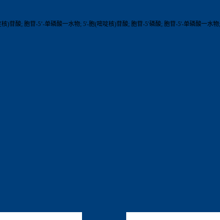
核)苷酸; 胞苷-5’-单磷酸一水物; 5'-胞(嘧啶核)苷酸; 胞苷-5′磷酸; 胞苷-5'-单磷酸一水物;